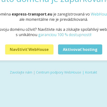
oména
express-transport.eu
je zaregistrovaná vo
WebHou
ale momentálne nie je prevádzkovaná.
svoju doménu oživiť? Navštívte nás a získajte spoľahlivý we
s unikátnou
garanciou 100 % dostupnosti!
Navštíviť WebHouse
Aktivovať hosting
Zavolajte nám
|
Centrum podpory WebHouse
|
Kontakt